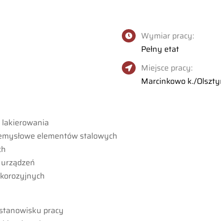
Wymiar pracy:
Pełny etat
Miejsce pracy:
Marcinkowo k./Olszt
 lakierowania
rzemysłowe elementów stalowych
ch
i urządzeń
ykorozyjnych
stanowisku pracy