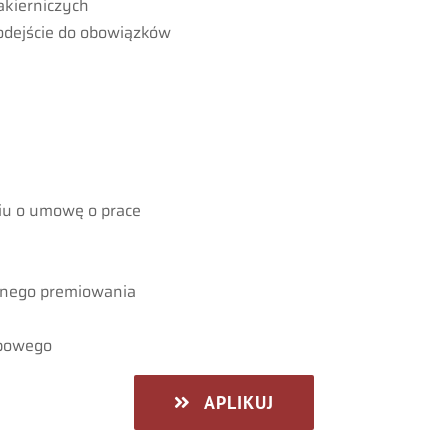
akierniczych
odejście do obowiązków
ciu o umowę o prace
znego premiowania
upowego
APLIKUJ