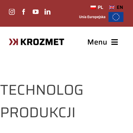
Przejdź
PL
EN
do
zawartości
Menu
Stron
Of
TECHNOLOG
O
PRODUKCJI
Ka
KO