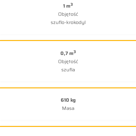
3
1 m
Objętość
szuflo-krokodyl
3
0,7 m
Objętość
szufla
610 kg
Masa